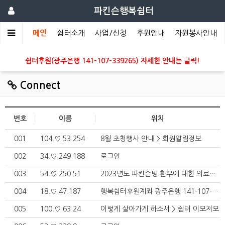
파킨슨행복쉼터
메인
쉼터소개
사업/신청
후원안내
자원봉사안내
쉼터후원(광주은행 141-107-339265) 자세한 안내는 클릭!
Connect
번호
이름
위치
001
104.♡.53.254
8월 초청행사 안내 > 회원알림정보
002
34.♡.249.188
로그인
003
54.♡.250.51
2023년도 파킨슨병 환우에 대한 의료비 지원사업 실시 안내 > 회원알림정보
004
18.♡.47.187
행복쉼터후원계좌 광주은행 141-107-339265 > 회원알림정보
005
100.♡.63.24
이렇게 살아가게 하소서 > 쉼터 이모저모