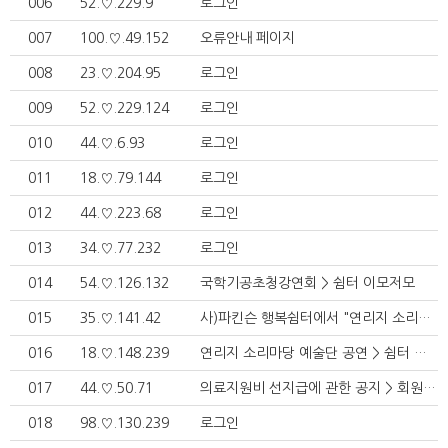
006
52.♡.229.9
로그인
007
100.♡.49.152
오류안내 페이지
008
23.♡.204.95
로그인
009
52.♡.229.124
로그인
010
44.♡.6.93
로그인
011
18.♡.79.144
로그인
012
44.♡.223.68
로그인
013
34.♡.77.232
로그인
014
54.♡.126.132
국학기공초청강연회 > 쉼터 이모저모
015
35.♡.141.42
사)파킨슨 행복쉼터에서 "연리지 소리마당 예술단" 공연(동영상) > 쉼터 이모저모
016
18.♡.148.239
연리지 소리마당 예술단 공연 > 쉼터 이모저모
017
44.♡.50.71
의료지원비 선지급에 관한 공지 > 회원알림정보
018
98.♡.130.239
로그인