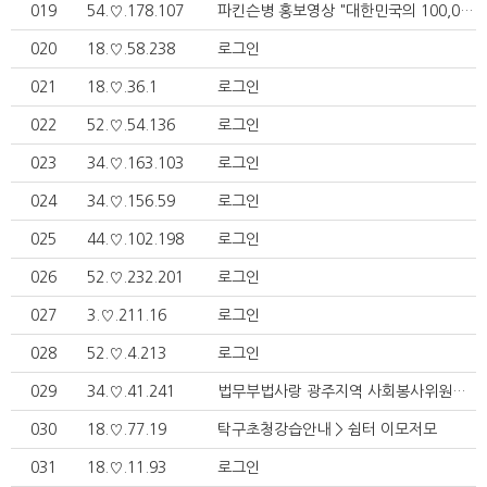
019
54.♡.178.107
파킨슨병 홍보영상 "대한민국의 100,000명" > 파킨슨병이해
020
18.♡.58.238
로그인
021
18.♡.36.1
로그인
022
52.♡.54.136
로그인
023
34.♡.163.103
로그인
024
34.♡.156.59
로그인
025
44.♡.102.198
로그인
026
52.♡.232.201
로그인
027
3.♡.211.16
로그인
028
52.♡.4.213
로그인
029
34.♡.41.241
법무부법사랑 광주지역 사회봉사위원회 최갑렬회장님께서 500만원을 기부하여 주셨습니다. > 쉼터 이모저모
030
18.♡.77.19
탁구초청강습안내 > 쉼터 이모저모
031
18.♡.11.93
로그인