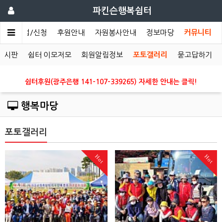
파킨슨행복쉼터
개
사업/신청
후원안내
자원봉사안내
정보마당
커뮤니티
게시판
쉼터 이모저모
회원알림정보
포토갤러리
묻고답하기
쉼터후원(광주은행 141-107-339265) 자세한 안내는 클릭!
행복마당
포토갤러리
Hot
Hot