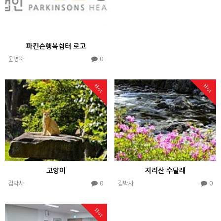
파킨슨행복쉼터 로고
0
운영자
Hot
Hot
고양이
지리산 수달래
0
0
김박사
김박사
Hot