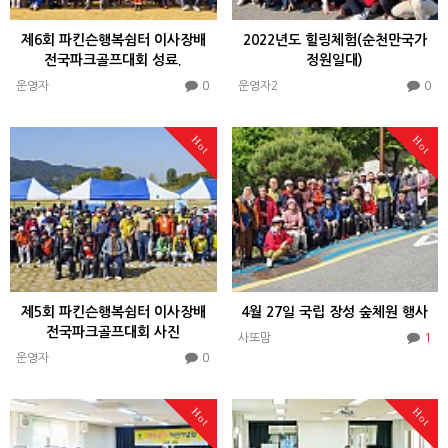
제6회 파킨슨행복쉼터 이사장배
2022년도 힐링체험(순천만국가
전국파크골프대회 성료.
정원일대)
0
0
운영자
운영자2
Hot
Hot
제5회 파킨슨행복쉼터 이사장배
4월 27일 국립 장성 숲체원 행사
전국파크골프대회 사진
1
사또맘
0
운영자
Hot
Hot