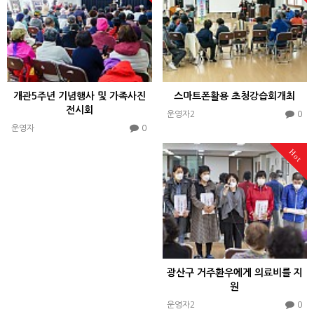
개관5주년 기념행사 및 가족사진
스마트폰활용 초청강습회개최
전시회
0
운영자2
0
운영자
Hot
광산구 거주환우에게 의료비를 지
원
0
운영자2