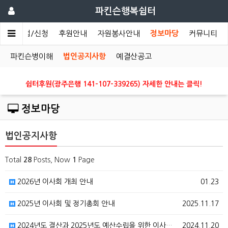
파킨슨행복쉼터
개
사업/신청
후원안내
자원봉사안내
정보마당
커뮤니티
파킨슨병이해
법인공지사항
예결산공고
쉼터후원(광주은행 141-107-339265) 자세한 안내는 클릭!
정보마당
법인공지사항
Total
28
Posts, Now
1
Page
2026년 이사회 개최 안내
01.23
2025년 이사회 및 정기총회 안내
2025.11.17
2024년도 결산과 2025년도 예산수립을 위한 이사회…
2024.11.20