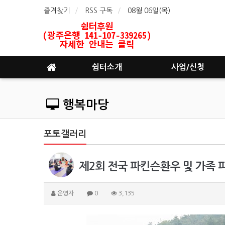
즐겨찾기
RSS 구독
08월 06일(목)
쉼터소개
사업/신청
행복마당
포토갤러리
제2회 전국 파킨슨환우 및 가족
운영자
0
3,135