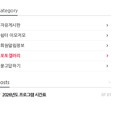
ategory
자유게시판
쉼터 이모저모
회원알림정보
포토갤러리
묻고답하기
osts
+
2026년도 프로그램 시간표
07.01