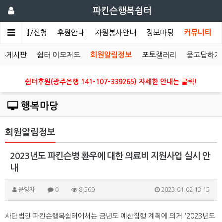
파킨슨행복쉼터
개
사업/신청
후원안내
자원봉사안내
정보마당
커뮤니티
유게시판
쉼터 이모저모
회원알림정보
포토갤러리
묻고답하기
쉼터후원(광주은행 141-107-339265) 자세한 안내는 클릭!
행복마당
회원알림정보
2023년도 파킨슨병 환우에 대한 의료비 지원사업 실시 안
내
운영자
0
8,569
2023.01.02 13:15
사단법인 파킨슨행복쉼터에서는 금년도 예산집행 계획에 의거 '2023년도