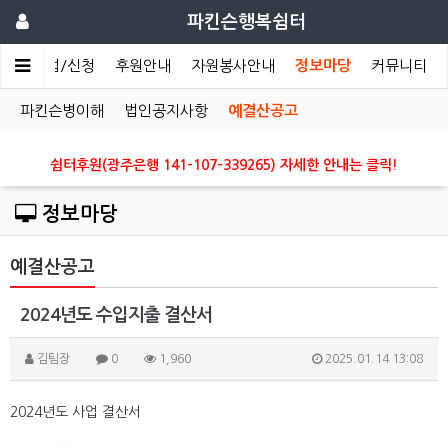
파킨슨행복쉼터
개
사업/신청
후원안내
자원봉사안내
정보마당
커뮤니티
파킨슨병이해
법인공지사항
예결산공고
쉼터후원(광주은행 141-107-339265) 자세한 안내는 클릭!
정보마당
예결산공고
2024년도 수입지출 결산서
김팀장
0
1,960
2025.01.14 13:08
2024년도 사업 결산서